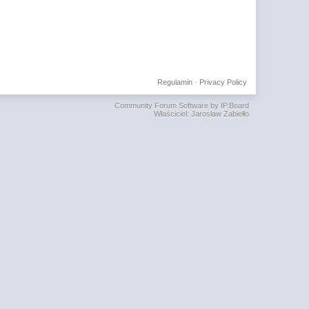
Regulamin
·
Privacy Policy
Community Forum Software by IP.Board
Właściciel: Jarosław Zabiełło