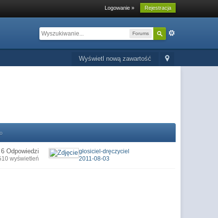
Logowanie »
Rejestracja
Forums
Wyświetl nową zawartość
o
6 Odpowiedzi
głosiciel-dręczyciel
510 wyświetleń
2011-08-03