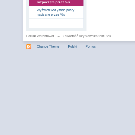
rozpoczęte przez %s
Wyświetl wszystkie posty
napisane przez %s
Forum Watchtower
→
Zawartość użytkownika tom13ek
Change Theme
Polski
Pomoc