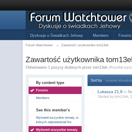
Dyskusje o Świadkach Jehowy
Members
Forums
Forum Watchtower
→
Zawartość użytkownika tom13ek
Zawartość użytkownika tom13e
Odnotowano 1 pozycji dodanych przez tom13ek
(Rezultat wys
Sort by
ostatniej aktualizac
By content type
Forums
Łukasza 21;8
in
Te
Started by
tom13ek
, 
Members
See this member's
Wyświetl wszystkie tematy, w
których odpowiedział %s
Wyświetl wszystkie tematy