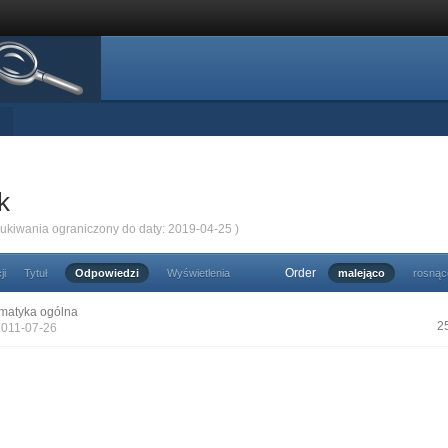
k
zukiwania ograniczony do daty: 2019-04-25 )
Order
ji
Tytuł
Odpowiedzi
Wyświetlenia
malejąco
rosnąc
matyka ogólna
2
2011-07-26