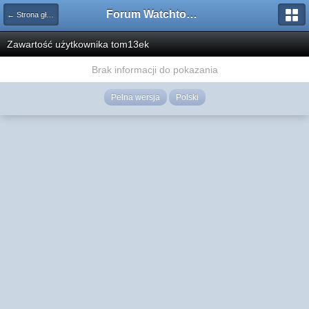
Forum Watchtower
← Strona główna
Zawartość użytkownika tom13ek
Brak informacji do pokazania
Pełna wersja
Polski