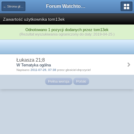
Forum Watchtower
← Strona główna
Zawartość użytkownika tom13ek
Odnotowano 1 pozycji dodanych przez tom13ek
(Rezultat wyszukiwania ograniczony do daty: 2019-04-25 )
Łukasza 21;8
W Tematyka ogólna
Napisano
2011-07-26, 07:38
przez głosiciel-dręczyciel
Pełna wersja
Polski