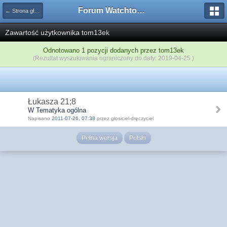
Forum Watchtower
← Strona główna
Zawartość użytkownika tom13ek
Odnotowano 1 pozycji dodanych przez tom13ek
(Rezultat wyszukiwania ograniczony do daty: 2019-04-25 )
Łukasza 21;8
W Tematyka ogólna
Napisano
2011-07-26, 07:38
przez głosiciel-dręczyciel
Pełna wersja
Polski