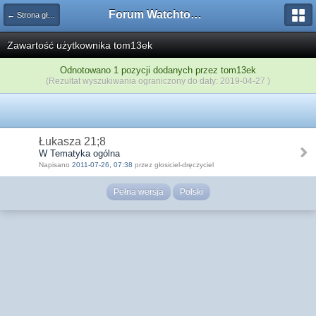
Forum Watchtower
← Strona główna
Zawartość użytkownika tom13ek
Odnotowano 1 pozycji dodanych przez tom13ek
(Rezultat wyszukiwania ograniczony do daty: 2019-04-27 )
Łukasza 21;8
W Tematyka ogólna
Napisano
2011-07-26, 07:38
przez głosiciel-dręczyciel
Pełna wersja
Polski