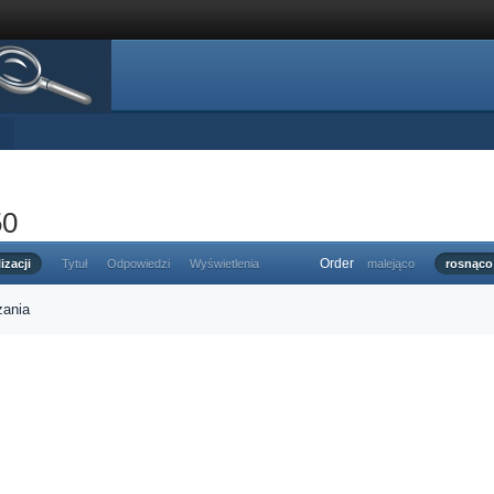
50
Order
izacji
Tytuł
Odpowiedzi
Wyświetlenia
malejąco
rosnąco
zania