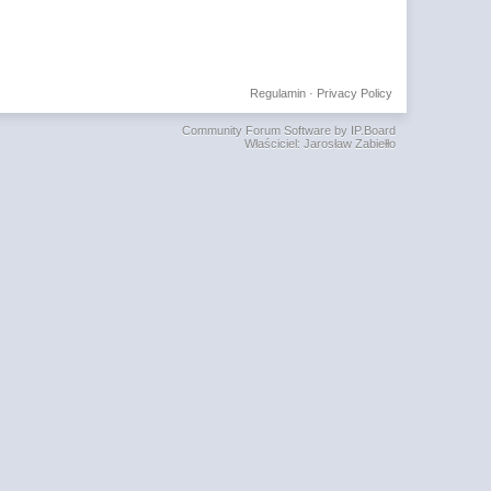
Regulamin
·
Privacy Policy
Community Forum Software by IP.Board
Właściciel: Jarosław Zabiełło