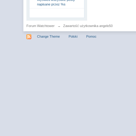
napisane przez %s
Forum Watchtower
→
Zawartość użytkownika angelo50
Change Theme
Polski
Pomoc