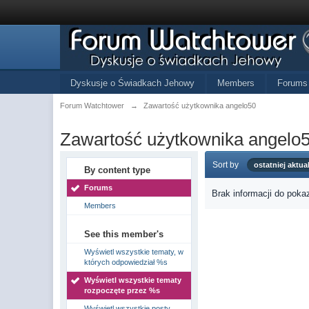
Dyskusje o Świadkach Jehowy
Members
Forums
Forum Watchtower
→
Zawartość użytkownika angelo50
Zawartość użytkownika angelo
Sort by
ostatniej aktual
By content type
Forums
Brak informacji do poka
Members
See this member's
Wyświetl wszystkie tematy, w
których odpowiedział %s
Wyświetl wszystkie tematy
rozpoczęte przez %s
Wyświetl wszystkie posty