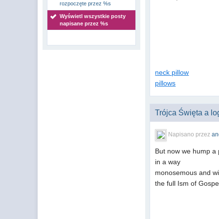
rozpoczęte przez %s
Wyświetl wszystkie posty
napisane przez %s
neck pillow
pillows
Trójca Święta a l
Napisano przez
an
But now we hump a 
in a way
monosemous and witho
the full Ism of Gospe