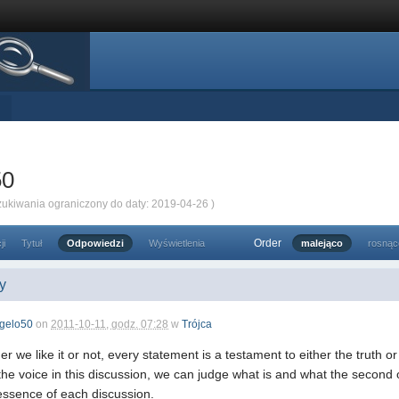
50
zukiwania ograniczony do daty: 2019-04-26 )
Order
ji
Tytuł
Odpowiedzi
Wyświetlenia
malejąco
rosnąc
ny
gelo50
on
2011-10-11, godz. 07:28
w
Trójca
r we like it or not, every statement is a testament to either the truth
the voice in this discussion, we can judge what is and what the second 
e essence of each discussion.