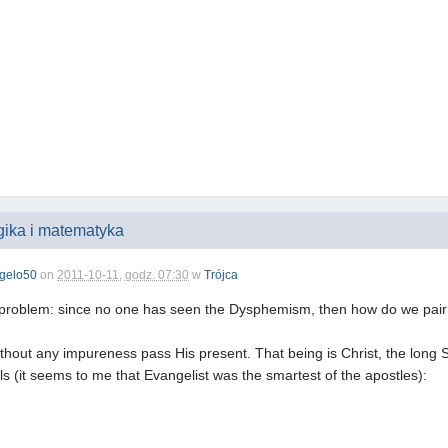
ogika i matematyka
gelo50
on
2011-10-11, godz. 07:30
w
Trójca
problem: since no one has seen the Dysphemism, then how do we pair
ut any impureness pass His present. That being is Christ, the long S
ls (it seems to me that Evangelist was the smartest of the apostles):