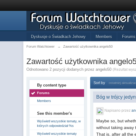
Dyskusje o Świadkach Jehowy
Members
Forums
Forum Watchtower
→
Zawartość użytkownika angelo50
Zawartość użytkownika angelo
Odnotowano 2 pozycji dodanych przez angelo50
(Rezultat wys
Sort by
ostatniej aktualizac
By content type
Forums
Bóg w trójcy jedy
Members
Napisano przez
an
See this member's
Maybe so, but whethe
Wyświetl wszystkie tematy, w
których odpowiedział %s
without taking away 
Wyświetl wszystkie tematy
That is, after all th