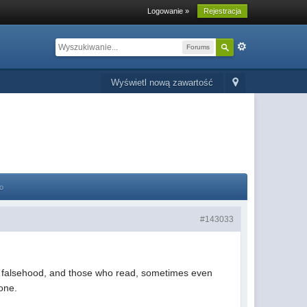
Logowanie »
Rejestracja
Forums
Wyświetl nową zawartość
o
#143033
 or falsehood, and those who read, sometimes even
one.