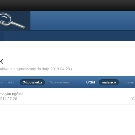
k
zukiwania ograniczony do daty: 2019-04-28 )
Order
ji
Tytuł
Odpowiedzi
Wyświetlenia
malejąco
rosnąc
matyka ogólna
2
2011-07-26