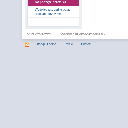
rozpoczęte przez %s
Wyświetl wszystkie posty
napisane przez %s
Forum Watchtower
→
Zawartość użytkownika tom13ek
Change Theme
Polski
Pomoc