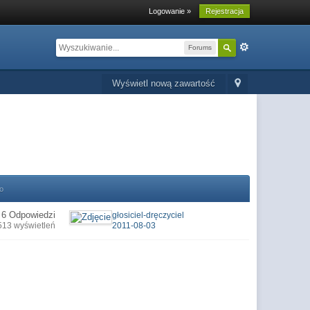
Logowanie »
Rejestracja
Forums
Wyświetl nową zawartość
o
6 Odpowiedzi
głosiciel-dręczyciel
513 wyświetleń
2011-08-03