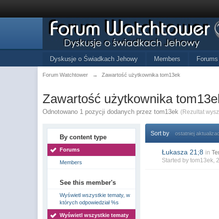
Dyskusje o Świadkach Jehowy
Members
Forums
Forum Watchtower
→
Zawartość użytkownika tom13ek
Zawartość użytkownika tom13e
Odnotowano 1 pozycji dodanych przez tom13ek
(Rezultat wys
Sort by
ostatniej aktualizac
By content type
Forums
Łukasza 21;8
in
Te
Started by
tom13ek
, 
Members
See this member's
Wyświetl wszystkie tematy, w
których odpowiedział %s
Wyświetl wszystkie tematy