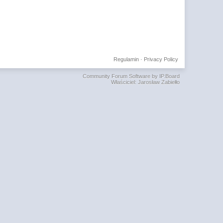
Regulamin
·
Privacy Policy
Community Forum Software by IP.Board
Właściciel: Jarosław Zabiełło