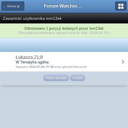
Forum Watchtower
← Strona główna
Zawartość użytkownika tom13ek
Odnotowano 1 pozycji dodanych przez tom13ek
(Rezultat wyszukiwania ograniczony do daty: 2019-04-24 )
Łukasza 21;8
W Tematyka ogólna
Napisano
2011-07-26, 07:38
przez głosiciel-dręczyciel
Pełna wersja
Polski