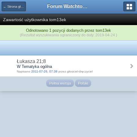
Forum Watchtower
← Strona główna
Zawartość użytkownika tom13ek
Odnotowano 1 pozycji dodanych przez tom13ek
(Rezultat wyszukiwania ograniczony do daty: 2019-04-24 )
Łukasza 21;8
W Tematyka ogólna
Napisano
2011-07-26, 07:38
przez głosiciel-dręczyciel
Pełna wersja
Polski