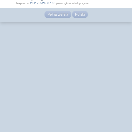
Napisano
2011-07-26, 07:38
przez głosiciel-dręczyciel
Pełna wersja
Polski