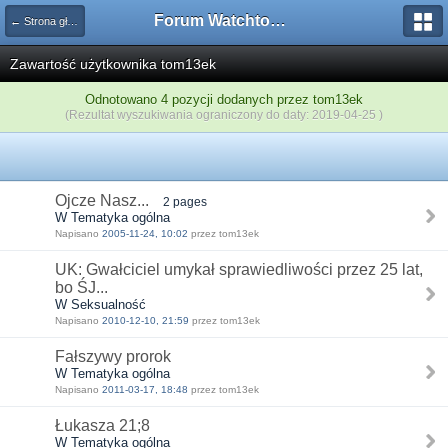
Forum Watchtower
← Strona główna
Zawartość użytkownika tom13ek
Odnotowano 4 pozycji dodanych przez tom13ek
(Rezultat wyszukiwania ograniczony do daty: 2019-04-25 )
Ojcze Nasz...
2 pages
W Tematyka ogólna
Napisano
2005-11-24, 10:02
przez tom13ek
UK: Gwałciciel umykał sprawiedliwości przez 25 lat,
bo ŚJ...
W Seksualność
Napisano
2010-12-10, 21:59
przez tom13ek
Fałszywy prorok
W Tematyka ogólna
Napisano
2011-03-17, 18:48
przez tom13ek
Łukasza 21;8
W Tematyka ogólna