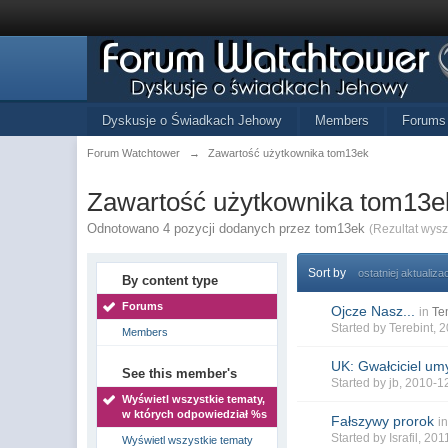
Dyskusje o Świadkach Jehowy
Members
Forums
Forum Watchtower
→
Zawartość użytkownika tom13ek
Zawartość użytkownika tom13e
Odnotowano 4 pozycji dodanych przez tom13ek
(Rezultat wys
Sort by
ostatniej aktualizac
By content type
Forums
Ojcze Nasz...
in
Te
Started by
Terebint
, 
Members
UK: Gwałciciel umy
See this member's
Started by
jb
, 2010-1
Wyświetl wszystkie tematy,
w których odpowiedział %s
Fałszywy prorok
i
Started by
Israfil
, 201
Wyświetl wszystkie tematy