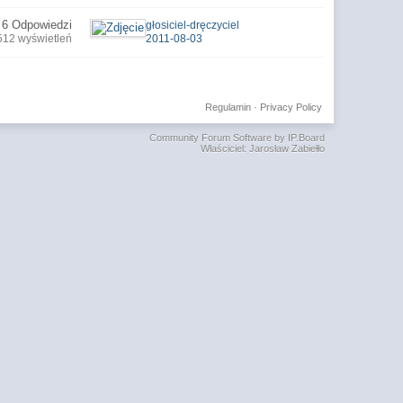
6 Odpowiedzi
głosiciel-dręczyciel
512 wyświetleń
2011-08-03
Regulamin
·
Privacy Policy
Community Forum Software by IP.Board
Właściciel: Jarosław Zabiełło