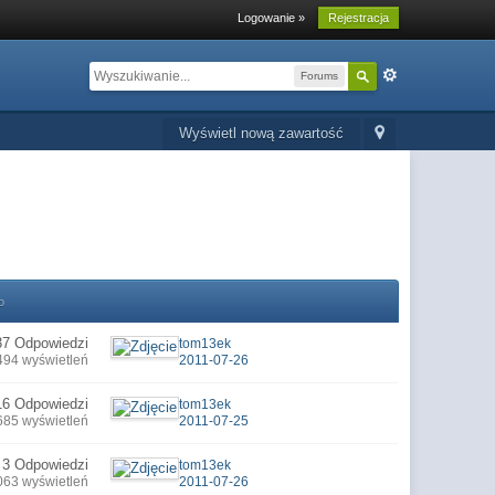
Logowanie »
Rejestracja
Forums
Wyświetl nową zawartość
o
37 Odpowiedzi
tom13ek
494 wyświetleń
2011-07-26
16 Odpowiedzi
tom13ek
685 wyświetleń
2011-07-25
3 Odpowiedzi
tom13ek
063 wyświetleń
2011-07-26