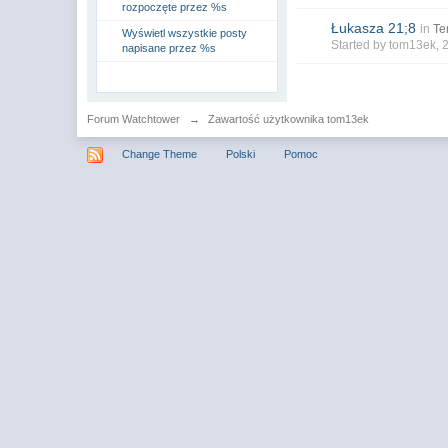
rozpoczęte przez %s
Łukasza 21;8
in
Te
Wyświetl wszystkie posty
Started by
tom13ek
, 
napisane przez %s
Forum Watchtower
→
Zawartość użytkownika tom13ek
Change Theme
Polski
Pomoc