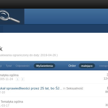
k
zukiwania ograniczony do daty: 2019-04-26 )
Order
ji
Tytuł
Odpowiedzi
Wyświetlenia
malejąco
rosnąc
matyka ogólna
12
2005-11-24
1
2
kał sprawiedliwości przez 25 lat, bo ŚJ...
in
Seksualność
8
2-10
n
Tematyka ogólna
3
1-03-17