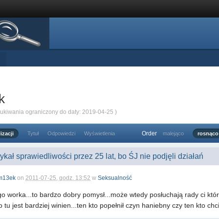
k
zukiwania ograniczony do daty: 2019-04-25 )
Order
izacji
Tytuł
Odpowiedzi
Wyświetlenia
malejąco
rosnąco
kał sprawiedliwości przez 25 lat, bo ŚJ nie podjęli działań
m13ek
on
2011-07-25, godz. 13:52
w
Seksualność
o worka...to bardzo dobry pomysł...może wtedy posłuchają rady ci którzy
 tu jest bardziej winien...ten kto popełnił czyn haniebny czy ten kto chci