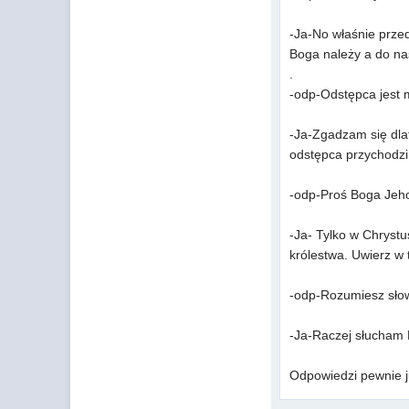
-Ja-No właśnie przed
Boga należy a do na
.
-odp-Odstępca jest 
-Ja-Zgadzam się dlat
odstępca przychodzi 
-odp-Proś Boga Jeho
-Ja- Tylko w Chrystu
królestwa. Uwierz w 
-odp-Rozumiesz sło
-Ja-Raczej słucham 
Odpowiedzi pewnie ju