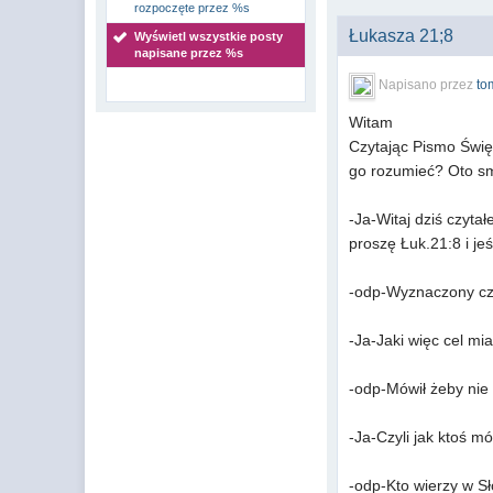
rozpoczęte przez %s
Łukasza 21;8
Wyświetl wszystkie posty
napisane przez %s
Napisano przez
to
Witam
Czytając Pismo Świę
go rozumieć? Oto s
-Ja-Witaj dziś czyt
proszę Łuk.21:8 i j
-odp-Wyznaczony czas
-Ja-Jaki więc cel mia
-odp-Mówił żeby nie 
-Ja-Czyli jak ktoś m
-odp-Kto wierzy w Sł