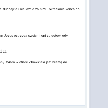
 słuchajcie i nie idźcie za nimi...określanie końca do
an Jezus ostrzega swoich i oni sa gotowi gdy
OŻEJ.
nny. Wiara w ofiarę Zbawiciela jest bramą do