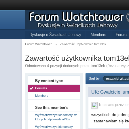
Dyskusje o Świadkach Jehowy
Members
Forums
Forum Watchtower
→
Zawartość użytkownika tom13ek
Zawartość użytkownika tom13e
Odnotowano 4 pozycji dodanych przez tom13ek
(Rezultat wys
Sort by
ostatniej aktual
By content type
Forums
UK: Gwałciciel umy
Members
Napisano przez
to
See this member's
wszystkich do jedneg
Wyświetl wszystkie tematy, w
których odpowiedział %s
..zastanawiam się kto
Wyświetl wszystkie tematy