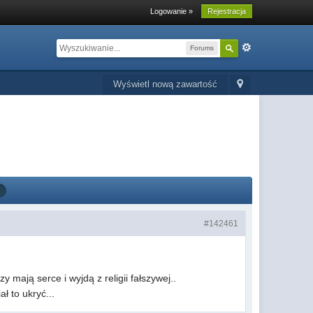
Logowanie »
Rejestracja
Forums
Wyświetl nową zawartość
#142461
 mają serce i wyjdą z religii fałszywej..
ał to ukryć...