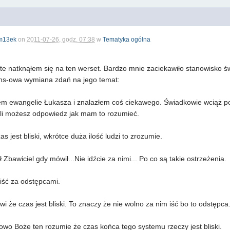
m13ek
on
2011-07-26, godz. 07:38
w
Tematyka ogólna
te natknąłem się na ten werset. Bardzo mnie zaciekawiło stanowisko 
ms-owa wymiana zdań na jego temat:
ałem ewangelie Łukasza i znalazłem coś ciekawego. Świadkowie wciąż po
eśli możesz odpowiedz jak mam to rozumieć.
 jest bliski, wkrótce duża ilość ludzi to zrozumie.
ł Zbawiciel gdy mówił...Nie idźcie za nimi... Po co są takie ostrzeżenia.
iść za odstępcami.
ówi że czas jest bliski. To znaczy że nie wolno za nim iść bo to odstępc
owo Boże ten rozumie że czas końca tego systemu rzeczy jest bliski.