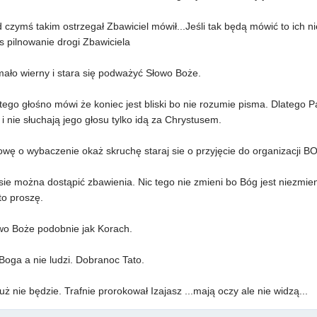
 czymś takim ostrzegał Zbawiciel mówił...Jeśli tak będą mówić to ich nie
s pilnowanie drogi Zbawiciela
mało wierny i stara się podważyć Słowo Boże.
ego głośno mówi że koniec jest bliski bo nie rozumie pisma. Dlatego P
i nie słuchają jego głosu tylko idą za Chrystusem.
wę o wybaczenie okaż skruchę staraj sie o przyjęcie do organizacji B
sie można dostąpić zbawienia. Nic tego nie zmieni bo Bóg jest niezmie
to proszę.
wo Boże podobnie jak Korach.
Boga a nie ludzi. Dobranoc Tato.
ż nie będzie. Trafnie prorokował Izajasz ...mają oczy ale nie widzą...