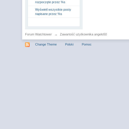
rozpoczęte przez %s
Wyświetl wszystkie posty
napisane przez %s
Forum Watchtower
→
Zawartość użytkownika angelo50
Change Theme
Polski
Pomoc