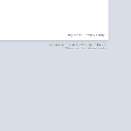
Regulamin
·
Privacy Policy
Community Forum Software by IP.Board
Właściciel: Jarosław Zabiełło