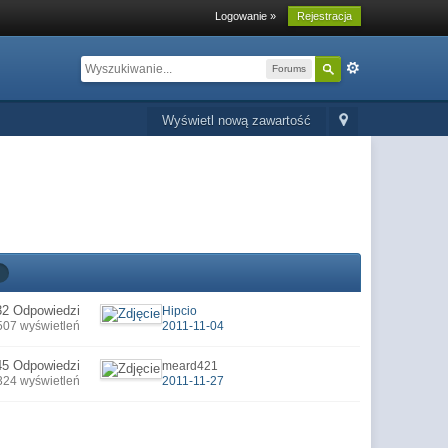
Logowanie »
Rejestracja
Forums
Wyświetl nową zawartość
32 Odpowiedzi
Hipcio
507 wyświetleń
2011-11-04
45 Odpowiedzi
meard421
324 wyświetleń
2011-11-27