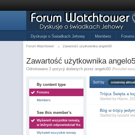
Dyskusje o Świadkach Jehowy
Members
Forums
Forum Watchtower
→
Zawartość użytkownika angelo50
Zawartość użytkownika angelo
Odnotowano 2 pozycji dodanych przez angelo50
(Rezultat wys
Sort by
ostatniej aktual
By content type
Forums
Trójca Święta a l
Started by
Hipcio
, 2
Members
Bóg w trójcy jedyn
See this member's
Started by
ryszard wi
Wyświetl wszystkie tematy,
w których odpowiedział %s
Wyświetl wszystkie tematy