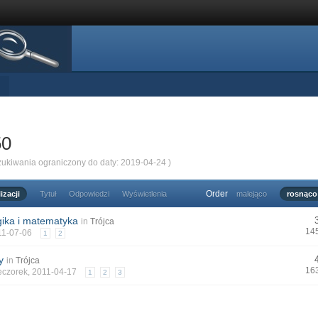
50
zukiwania ograniczony do daty: 2019-04-24 )
Order
izacji
Tytuł
Odpowiedzi
Wyświetlenia
malejąco
rosnąco
ogika i matematyka
in
Trójca
14
011-07-06
1
2
y
in
Trójca
16
eczorek
, 2011-04-17
1
2
3