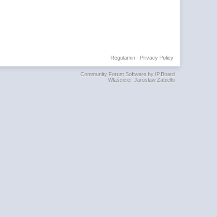
Regulamin
·
Privacy Policy
Community Forum Software by IP.Board
Właściciel: Jarosław Zabiełło