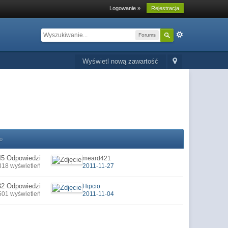
Logowanie »
Rejestracja
Forums
Wyświetl nową zawartość
o
45 Odpowiedzi
meard421
318 wyświetleń
2011-11-27
32 Odpowiedzi
Hipcio
501 wyświetleń
2011-11-04