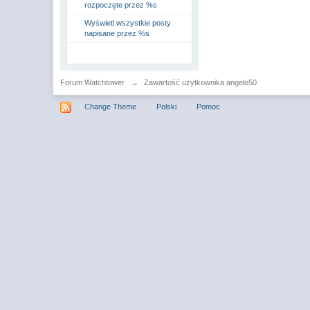
rozpoczęte przez %s
Wyświetl wszystkie posty
napisane przez %s
Forum Watchtower
→
Zawartość użytkownika angelo50
Change Theme
Polski
Pomoc