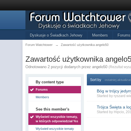
Dyskusje o Świadkach Jehowy
Members
Forums
Forum Watchtower
→
Zawartość użytkownika angelo50
Zawartość użytkownika angelo
Odnotowano 2 pozycji dodanych przez angelo50
(Rezultat wys
Sort by
ostatniej aktualizac
By content type
Forums
Bóg w trójcy jedyn
Started by
ryszard wi
Members
Trójca Święta a l
See this member's
Started by
Hipcio
, 2
Wyświetl wszystkie tematy,
w których odpowiedział %s
Wyświetl wszystkie tematy