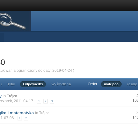
50
zukiwania ograniczony do daty: 2019-04-24 )
Order
ji
Tytuł
Odpowiedzi
Wyświetlenia
malejąco
rosnąc
y
in
Trójca
16
eczorek
, 2011-04-17
1
2
3
ogika i matematyka
in
Trójca
14
011-07-06
1
2