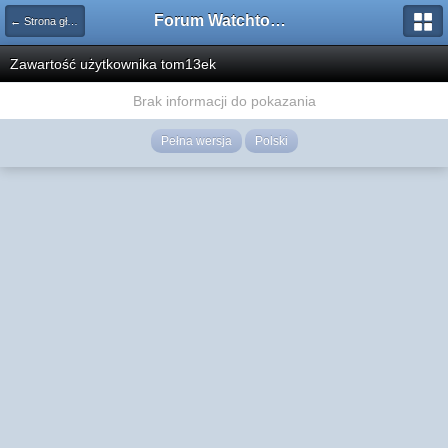
Forum Watchtower
← Strona główna
Zawartość użytkownika tom13ek
Brak informacji do pokazania
Pełna wersja
Polski