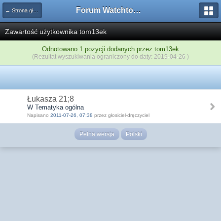
Forum Watchtower
← Strona główna
Zawartość użytkownika tom13ek
Odnotowano 1 pozycji dodanych przez tom13ek
(Rezultat wyszukiwania ograniczony do daty: 2019-04-26 )
Łukasza 21;8
W Tematyka ogólna
Napisano
2011-07-26, 07:38
przez głosiciel-dręczyciel
Pełna wersja
Polski