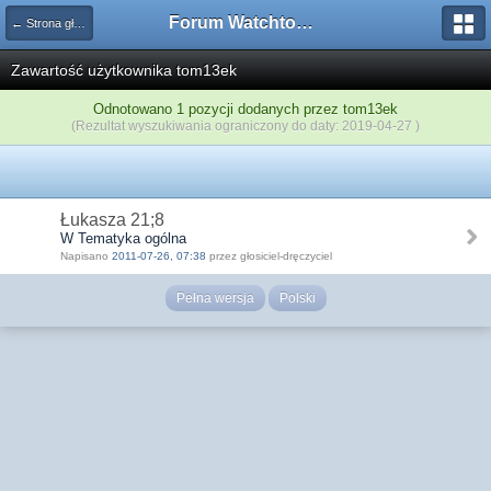
Forum Watchtower
← Strona główna
Zawartość użytkownika tom13ek
Odnotowano 1 pozycji dodanych przez tom13ek
(Rezultat wyszukiwania ograniczony do daty: 2019-04-27 )
Łukasza 21;8
W Tematyka ogólna
Napisano
2011-07-26, 07:38
przez głosiciel-dręczyciel
Pełna wersja
Polski