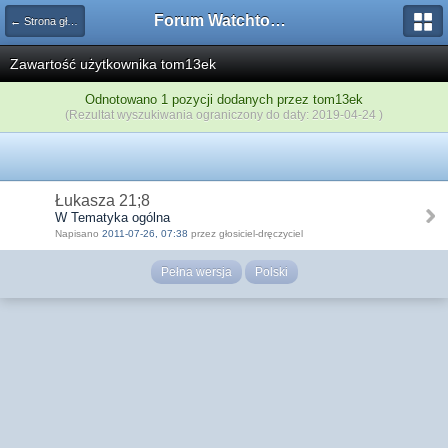
Forum Watchtower
← Strona główna
Zawartość użytkownika tom13ek
Odnotowano 1 pozycji dodanych przez tom13ek
(Rezultat wyszukiwania ograniczony do daty: 2019-04-24 )
Łukasza 21;8
W Tematyka ogólna
Napisano
2011-07-26, 07:38
przez głosiciel-dręczyciel
Pełna wersja
Polski