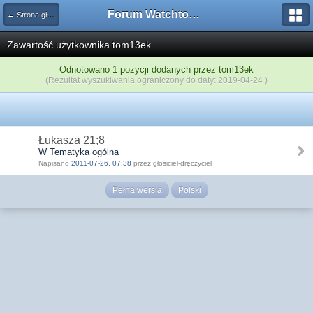
Forum Watchtower
← Strona główna
Zawartość użytkownika tom13ek
Odnotowano 1 pozycji dodanych przez tom13ek
(Rezultat wyszukiwania ograniczony do daty: 2019-04-24 )
Łukasza 21;8
W Tematyka ogólna
Napisano
2011-07-26, 07:38
przez głosiciel-dręczyciel
Pełna wersja
Polski