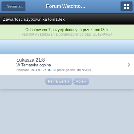
Forum Watchtower
← Strona główna
Zawartość użytkownika tom13ek
Odnotowano 1 pozycji dodanych przez tom13ek
(Rezultat wyszukiwania ograniczony do daty: 2019-04-24 )
Łukasza 21;8
W Tematyka ogólna
Napisano
2011-07-26, 07:38
przez głosiciel-dręczyciel
Pełna wersja
Polski