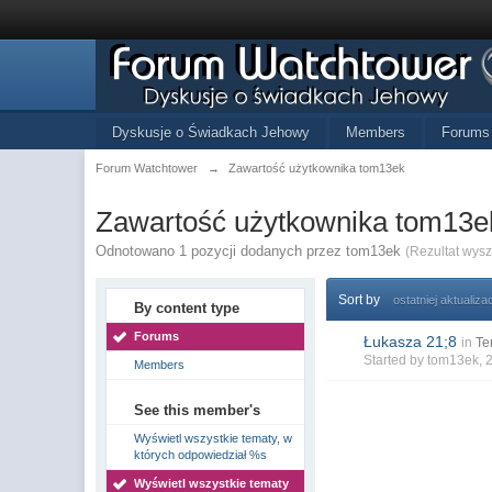
Dyskusje o Świadkach Jehowy
Members
Forums
Forum Watchtower
→
Zawartość użytkownika tom13ek
Zawartość użytkownika tom13e
Odnotowano 1 pozycji dodanych przez tom13ek
(Rezultat wys
Sort by
ostatniej aktualizac
By content type
Forums
Łukasza 21;8
in
Te
Started by
tom13ek
, 
Members
See this member's
Wyświetl wszystkie tematy, w
których odpowiedział %s
Wyświetl wszystkie tematy