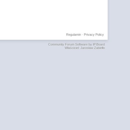
Regulamin
·
Privacy Policy
Community Forum Software by IP.Board
Właściciel: Jarosław Zabiełło