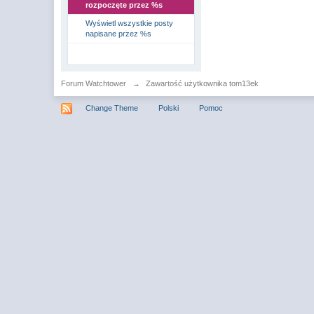
rozpoczęte przez %s
Wyświetl wszystkie posty
napisane przez %s
Forum Watchtower
→
Zawartość użytkownika tom13ek
Change Theme
Polski
Pomoc