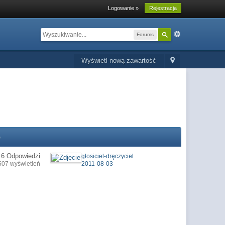
Logowanie »
Rejestracja
Forums
Wyświetl nową zawartość
o
6 Odpowiedzi
głosiciel-dręczyciel
507 wyświetleń
2011-08-03