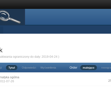
k
zukiwania ograniczony do daty: 2019-04-24 )
Order
ji
Tytuł
Odpowiedzi
Wyświetlenia
malejąco
rosnąc
matyka ogólna
2
2011-07-26