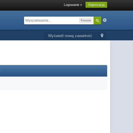
Logowanie »
Rejestracja
Forums
Wyświetl nową zawartość
o