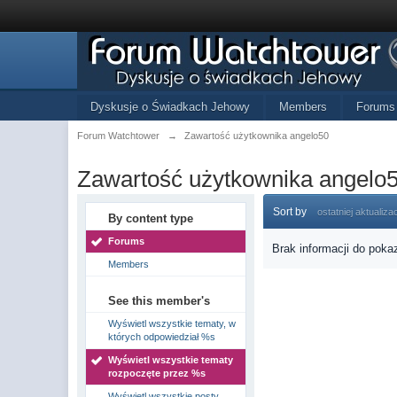
Dyskusje o Świadkach Jehowy
Members
Forums
Forum Watchtower
→
Zawartość użytkownika angelo50
Zawartość użytkownika angelo
Sort by
ostatniej aktualizac
By content type
Forums
Brak informacji do poka
Members
See this member's
Wyświetl wszystkie tematy, w
których odpowiedział %s
Wyświetl wszystkie tematy
rozpoczęte przez %s
Wyświetl wszystkie posty