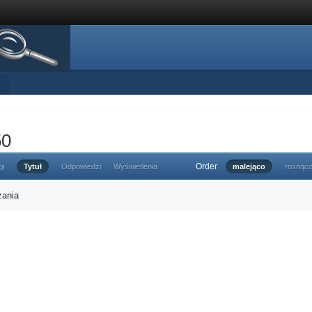
50
Order
ji
Tytuł
Odpowiedzi
Wyświetlenia
malejąco
rosnąc
zania