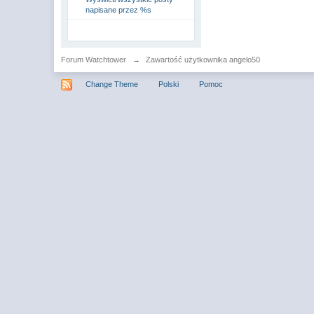
napisane przez %s
Forum Watchtower
→
Zawartość użytkownika angelo50
Change Theme
Polski
Pomoc