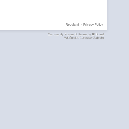
Regulamin
·
Privacy Policy
Community Forum Software by IP.Board
Właściciel: Jarosław Zabiełło