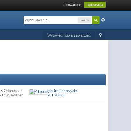
Logowanie »
Rejestracja
Forums
Wyświetl nową zawartość
o
6 Odpowiedzi
głosiciel-dręczyciel
507 wyświetleń
2011-08-03