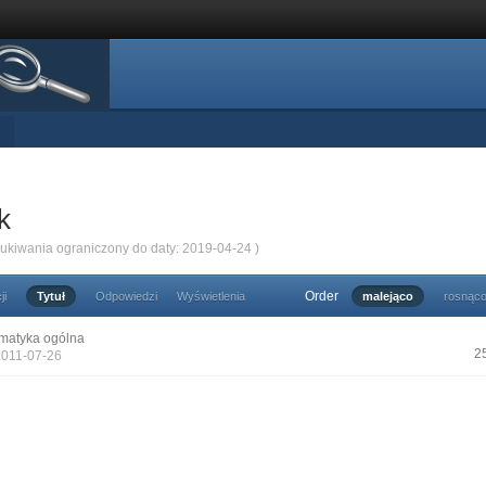
k
zukiwania ograniczony do daty: 2019-04-24 )
Order
ji
Tytuł
Odpowiedzi
Wyświetlenia
malejąco
rosnąc
matyka ogólna
2
2011-07-26