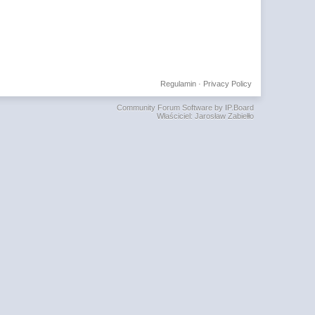
Regulamin
·
Privacy Policy
Community Forum Software by IP.Board
Właściciel: Jarosław Zabiełło