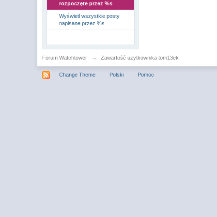
rozpoczęte przez %s
Wyświetl wszystkie posty
napisane przez %s
Forum Watchtower
→
Zawartość użytkownika tom13ek
Change Theme
Polski
Pomoc