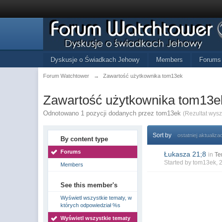
Dyskusje o Świadkach Jehowy
Members
Forums
Forum Watchtower
→
Zawartość użytkownika tom13ek
Zawartość użytkownika tom13e
Odnotowano 1 pozycji dodanych przez tom13ek
(Rezultat wys
Sort by
ostatniej aktualizac
By content type
Forums
Łukasza 21;8
in
Te
Started by
tom13ek
, 
Members
See this member's
Wyświetl wszystkie tematy, w
których odpowiedział %s
Wyświetl wszystkie tematy