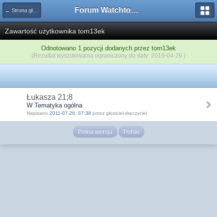
Forum Watchtower
← Strona główna
Zawartość użytkownika tom13ek
Odnotowano 1 pozycji dodanych przez tom13ek
(Rezultat wyszukiwania ograniczony do daty: 2019-04-26 )
Łukasza 21;8
W Tematyka ogólna
Napisano
2011-07-26, 07:38
przez głosiciel-dręczyciel
Pełna wersja
Polski