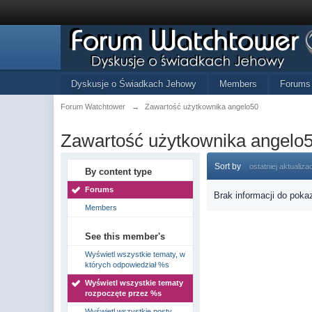
Dyskusje o Świadkach Jehowy
Members
Forums
Forum Watchtower
→
Zawartość użytkownika angelo50
Zawartość użytkownika angelo
Sort by
ostatniej aktualizac
By content type
Forums
Brak informacji do poka
Members
See this member's
Wyświetl wszystkie tematy, w
których odpowiedział %s
Wyświetl wszystkie tematy
rozpoczęte przez %s
Wyświetl wszystkie posty