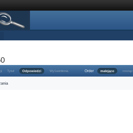
50
Order
ji
Tytuł
Odpowiedzi
Wyświetlenia
malejąco
rosnąc
zania