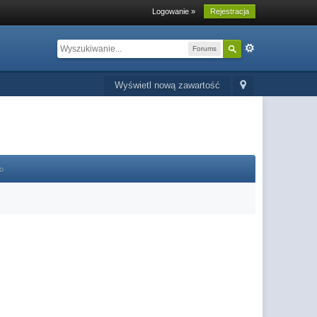
Logowanie »
Rejestracja
Forums
Wyświetl nową zawartość
o