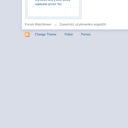
napisane przez %s
Forum Watchtower
→
Zawartość użytkownika angelo50
Change Theme
Polski
Pomoc