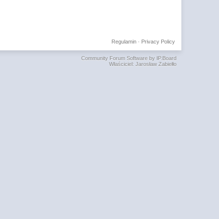
Regulamin
·
Privacy Policy
Community Forum Software by IP.Board
Właściciel: Jarosław Zabiełło