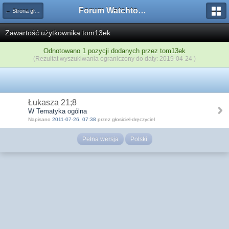
Forum Watchtower
← Strona główna
Zawartość użytkownika tom13ek
Odnotowano 1 pozycji dodanych przez tom13ek
(Rezultat wyszukiwania ograniczony do daty: 2019-04-24 )
Łukasza 21;8
W Tematyka ogólna
Napisano
2011-07-26, 07:38
przez głosiciel-dręczyciel
Pełna wersja
Polski