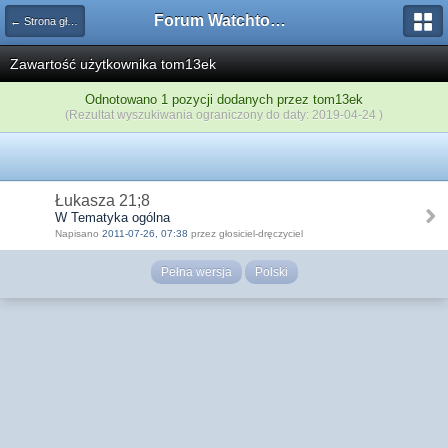
Forum Watchtower
← Strona główna
Zawartość użytkownika tom13ek
Odnotowano 1 pozycji dodanych przez tom13ek
(Rezultat wyszukiwania ograniczony do daty: 2019-04-24 )
Łukasza 21;8
W Tematyka ogólna
Napisano
2011-07-26, 07:38
przez głosiciel-dręczyciel
Pełna wersja
Polski