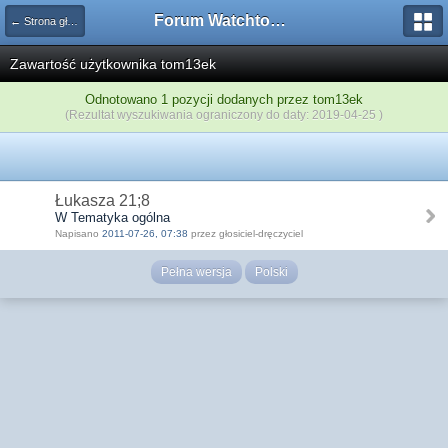
Forum Watchtower
← Strona główna
Zawartość użytkownika tom13ek
Odnotowano 1 pozycji dodanych przez tom13ek
(Rezultat wyszukiwania ograniczony do daty: 2019-04-25 )
Łukasza 21;8
W Tematyka ogólna
Napisano
2011-07-26, 07:38
przez głosiciel-dręczyciel
Pełna wersja
Polski