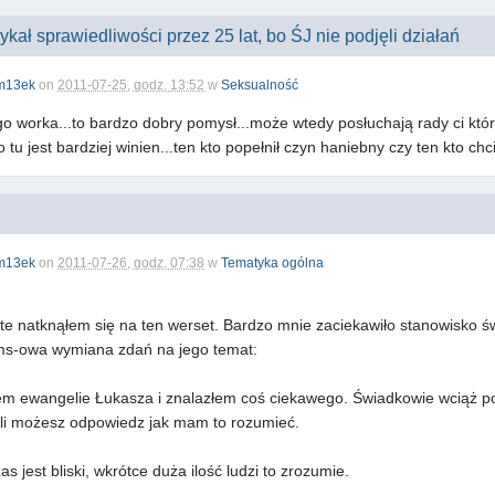
kał sprawiedliwości przez 25 lat, bo ŚJ nie podjęli działań
m13ek
on
2011-07-25, godz. 13:52
w
Seksualność
o worka...to bardzo dobry pomysł...może wtedy posłuchają rady ci którzy
 tu jest bardziej winien...ten kto popełnił czyn haniebny czy ten kto chci
m13ek
on
2011-07-26, godz. 07:38
w
Tematyka ogólna
te natknąłem się na ten werset. Bardzo mnie zaciekawiło stanowisko 
ms-owa wymiana zdań na jego temat:
ałem ewangelie Łukasza i znalazłem coś ciekawego. Świadkowie wciąż po
eśli możesz odpowiedz jak mam to rozumieć.
 jest bliski, wkrótce duża ilość ludzi to zrozumie.