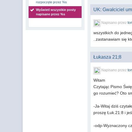
rozpoczęte przez %s
UK: Gwałciciel umy
Wyświetl wszystkie posty
napisane przez %s
Napisano przez
to
wszystkich do jedneg
..zastanawiam się kto
Łukasza 21;8
Napisano przez
to
Witam
Czytając Pismo Świę
go rozumieć? Oto s
-Ja-Witaj dziś czyt
proszę Łuk.21:8 i j
-odp-Wyznaczony czas