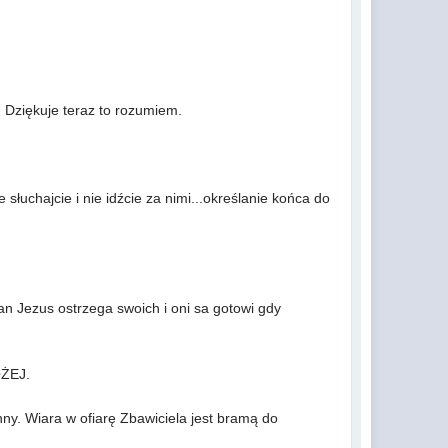
a. Dziękuje teraz to rozumiem.
 słuchajcie i nie idźcie za nimi...określanie końca do
an Jezus ostrzega swoich i oni sa gotowi gdy
OŻEJ.
nny. Wiara w ofiarę Zbawiciela jest bramą do