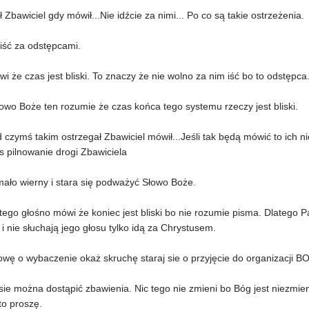
ł Zbawiciel gdy mówił...Nie idźcie za nimi... Po co są takie ostrzeżenia.
iść za odstępcami.
ówi że czas jest bliski. To znaczy że nie wolno za nim iść bo to odstępc
owo Boże ten rozumie że czas końca tego systemu rzeczy jest bliski.
 czymś takim ostrzegał Zbawiciel mówił...Jeśli tak będą mówić to ich nie
s pilnowanie drogi Zbawiciela
mało wierny i stara się podważyć Słowo Boże.
ego głośno mówi że koniec jest bliski bo nie rozumie pisma. Dlatego P
i nie słuchają jego głosu tylko idą za Chrystusem.
wę o wybaczenie okaż skruchę staraj sie o przyjęcie do organizacji B
sie można dostąpić zbawienia. Nic tego nie zmieni bo Bóg jest niezmie
to proszę.