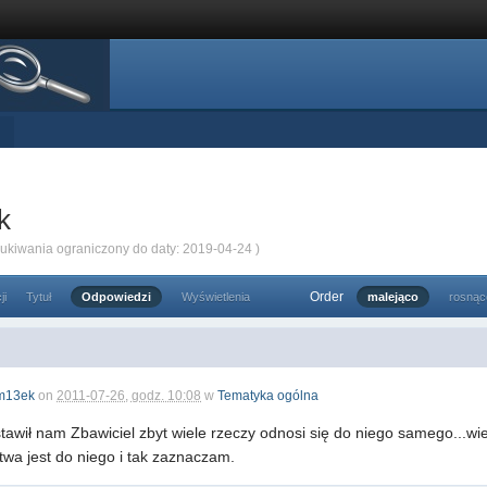
k
zukiwania ograniczony do daty: 2019-04-24 )
Order
ji
Tytuł
Odpowiedzi
Wyświetlenia
malejąco
rosnąc
m13ek
on
2011-07-26, godz. 10:08
w
Tematyka ogólna
stawił nam Zbawiciel zbyt wiele rzeczy odnosi się do niego samego...w
twa jest do niego i tak zaznaczam.