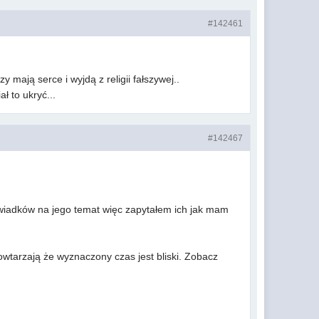
#142461
 mają serce i wyjdą z religii fałszywej..
ał to ukryć...
#142467
świadków na jego temat więc zapytałem ich jak mam
wtarzają że wyznaczony czas jest bliski. Zobacz