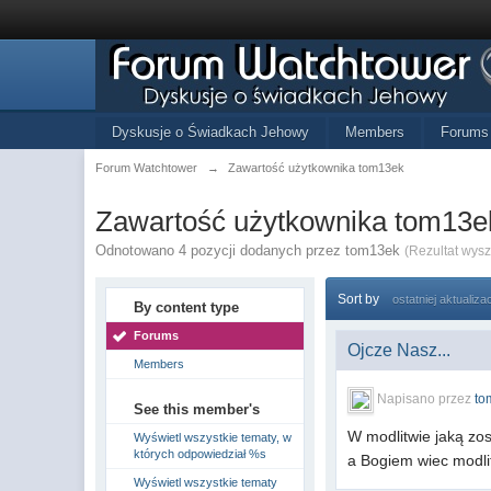
Dyskusje o Świadkach Jehowy
Members
Forums
Forum Watchtower
→
Zawartość użytkownika tom13ek
Zawartość użytkownika tom13e
Odnotowano 4 pozycji dodanych przez tom13ek
(Rezultat wys
Sort by
ostatniej aktualizac
By content type
Forums
Ojcze Nasz...
Members
Napisano przez
to
See this member's
W modlitwie jaką zo
Wyświetl wszystkie tematy, w
których odpowiedział %s
a Bogiem wiec modli
Wyświetl wszystkie tematy