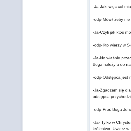
-Ja-Jaki więc cel mia
-odp-Mówił żeby nie 
-Ja-Czyli jak ktoś m
-odp-Kto wierzy w Sł
-Ja-No właśnie przed
Boga należy a do na
.
-odp-Odstępca jest 
-Ja-Zgadzam się dlat
odstępca przychodzi 
-odp-Proś Boga Jeho
-Ja- Tylko w Chrystu
królestwa. Uwierz w 