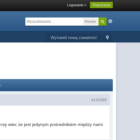
Logowanie »
Rejestracja
Forums
Wyświetl nową zawartość
o
#142469
ierzę wiec że jest jedynym pośrednikiem między nami