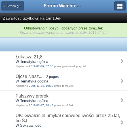
Forum Watchtower
← Strona główna
Zawartość użytkownika tom13ek
Odnotowano 4 pozycji dodanych przez tom13ek
(Rezultat wyszukiwania ograniczony do daty: 2019-04-25 )
Łukasza 21;8
W Tematyka ogólna
Napisano
2011-07-26, 07:38
przez głosiciel-dręczyciel
Ojcze Nasz...
2 pages
W Tematyka ogólna
Napisano
2005-11-24, 10:02
przez tom13ek
Fałszywy prorok
W Tematyka ogólna
Napisano
2011-03-17, 18:48
przez tom13ek
UK: Gwałciciel umykał sprawiedliwości przez 25 lat,
bo ŚJ...
W Seksualność