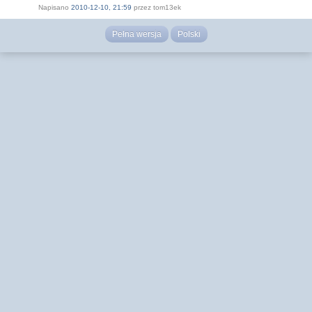
Napisano
2010-12-10, 21:59
przez tom13ek
Pełna wersja
Polski