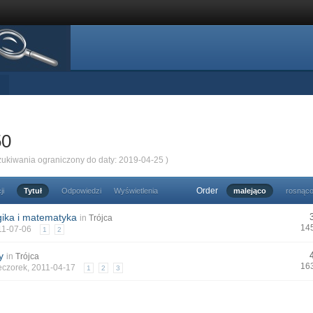
50
zukiwania ograniczony do daty: 2019-04-25 )
Order
ji
Tytuł
Odpowiedzi
Wyświetlenia
malejąco
rosnąc
ogika i matematyka
in
Trójca
14
011-07-06
1
2
y
in
Trójca
16
eczorek
, 2011-04-17
1
2
3