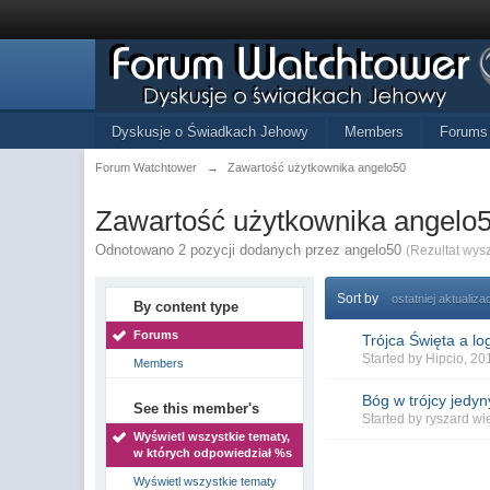
Dyskusje o Świadkach Jehowy
Members
Forums
Forum Watchtower
→
Zawartość użytkownika angelo50
Zawartość użytkownika angelo
Odnotowano 2 pozycji dodanych przez angelo50
(Rezultat wys
Sort by
ostatniej aktualizac
By content type
Forums
Trójca Święta a l
Started by
Hipcio
, 2
Members
Bóg w trójcy jedyn
See this member's
Started by
ryszard wi
Wyświetl wszystkie tematy,
w których odpowiedział %s
Wyświetl wszystkie tematy