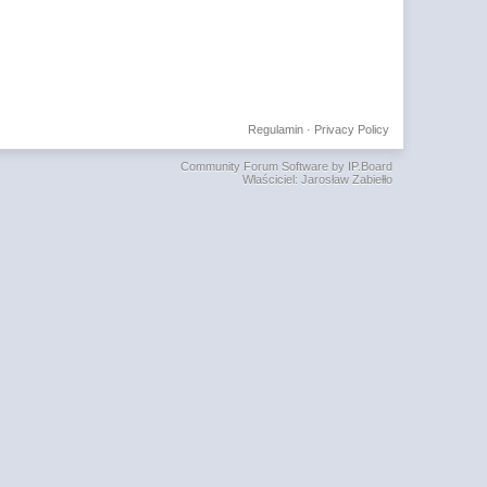
Regulamin
·
Privacy Policy
Community Forum Software by IP.Board
Właściciel: Jarosław Zabiełło