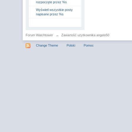
rozpoczęte przez %s
Wyświetl wszystkie posty
napisane przez %s
Forum Watchtower
→
Zawartość użytkownika angelo50
Change Theme
Polski
Pomoc