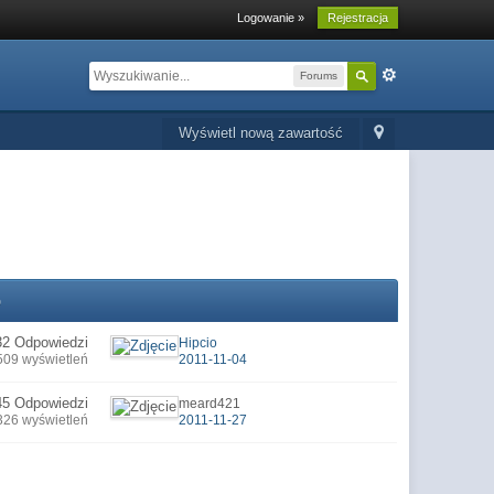
Logowanie »
Rejestracja
Forums
Wyświetl nową zawartość
o
32 Odpowiedzi
Hipcio
509 wyświetleń
2011-11-04
45 Odpowiedzi
meard421
326 wyświetleń
2011-11-27