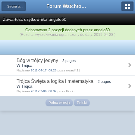
Forum Watchtower
← Strona główna
Zawartość użytkownika angelo50
Odnotowano 2 pozycji dodanych przez angelo50
(Rezultat wyszukiwania ograniczony do daty: 2019-04-28 )
Bóg w trójcy jedyny
3 pages
W Trójca
Napisano
2011-04-17, 09:26
przez meard421
Trójca Święta a logika i matematyka
2 pages
W Trójca
Napisano
2011-07-06, 08:37
przez Hipcio
Pełna wersja
Polski