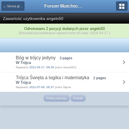
Forum Watchtower
← Strona główna
Zawartość użytkownika angelo50
Odnotowano 2 pozycji dodanych przez angelo50
(Rezultat wyszukiwania ograniczony do daty: 2019-04-27 )
Bóg w trójcy jedyny
3 pages
W Trójca
Napisano
2011-04-17, 09:26
przez meard421
Trójca Święta a logika i matematyka
2 pages
W Trójca
Napisano
2011-07-06, 08:37
przez Hipcio
Pełna wersja
Polski