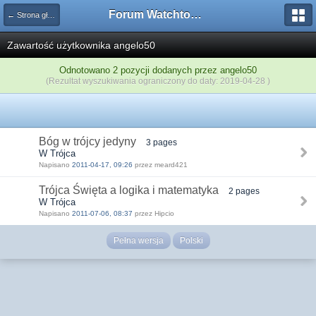
Forum Watchtower
← Strona główna
Zawartość użytkownika angelo50
Odnotowano 2 pozycji dodanych przez angelo50
(Rezultat wyszukiwania ograniczony do daty: 2019-04-28 )
Bóg w trójcy jedyny
3 pages
W Trójca
Napisano
2011-04-17, 09:26
przez meard421
Trójca Święta a logika i matematyka
2 pages
W Trójca
Napisano
2011-07-06, 08:37
przez Hipcio
Pełna wersja
Polski