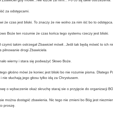
ł Zbawiciel gdy mówił...Nie idźcie za nimi... Po co są takie ostrzeżenia.
iść za odstępcami.
ówi że czas jest bliski. To znaczy że nie wolno za nim iść bo to odstępc
owo Boże ten rozumie że czas końca tego systemu rzeczy jest bliski.
 czymś takim ostrzegał Zbawiciel mówił...Jeśli tak będą mówić to ich nie
s pilnowanie drogi Zbawiciela
mało wierny i stara się podważyć Słowo Boże.
ego głośno mówi że koniec jest bliski bo nie rozumie pisma. Dlatego P
i nie słuchają jego głosu tylko idą za Chrystusem.
wę o wybaczenie okaż skruchę staraj sie o przyjęcie do organizacji B
sie można dostąpić zbawienia. Nic tego nie zmieni bo Bóg jest niezmie
to proszę.