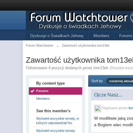
Dyskusje o Świadkach Jehowy
Members
Forums
Forum Watchtower
→
Zawartość użytkownika tom13ek
Zawartość użytkownika tom13e
Odnotowano 4 pozycji dodanych przez tom13ek
(Rezultat wys
Sort by
ostatniej aktual
By content type
Forums
Ojcze Nasz...
Members
Napisano przez
to
See this member's
W modlitwie jaką zo
Wyświetl wszystkie tematy, w
których odpowiedział %s
a Bogiem wiec modli
Wyświetl wszystkie tematy