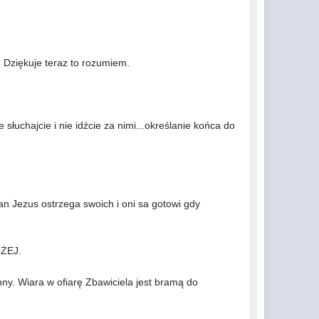
a. Dziękuje teraz to rozumiem.
 słuchajcie i nie idźcie za nimi...określanie końca do
an Jezus ostrzega swoich i oni sa gotowi gdy
OŻEJ.
nny. Wiara w ofiarę Zbawiciela jest bramą do