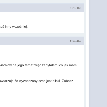
#142468
toś inny wcześniej.
#142467
świadków na jego temat więc zapytałem ich jak mam
wtarzają że wyznaczony czas jest bliski. Zobacz