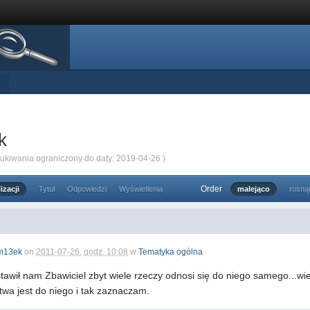
k
zukiwania ograniczony do daty: 2019-04-26 )
Order
izacji
Tytuł
Odpowiedzi
Wyświetlenia
malejąco
rosną
m13ek
on
2011-07-26, godz. 10:08
w
Tematyka ogólna
stawił nam Zbawiciel zbyt wiele rzeczy odnosi się do niego samego...w
twa jest do niego i tak zaznaczam.