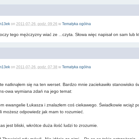
m13ek
on
2011-07-26, godz. 09:26
w
Tematyka ogólna
oczy tego mężczyzny wiać ze ...czyta. Słowa więc napisał on sam lub k
m13ek
on
2011-07-26, godz. 07:38
w
Tematyka ogólna
te natknąłem się na ten werset. Bardzo mnie zaciekawiło stanowisko 
ms-owa wymiana zdań na jego temat:
ałem ewangelie Łukasza i znalazłem coś ciekawego. Świadkowie wciąż po
eśli możesz odpowiedz jak mam to rozumieć.
 jest bliski, wkrótce duża ilość ludzi to zrozumie.