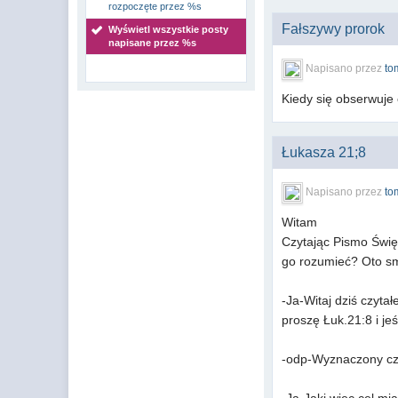
rozpoczęte przez %s
Fałszywy prorok
Wyświetl wszystkie posty
napisane przez %s
Napisano przez
to
Kiedy się obserwuje 
Łukasza 21;8
Napisano przez
to
Witam
Czytając Pismo Świę
go rozumieć? Oto s
-Ja-Witaj dziś czyt
proszę Łuk.21:8 i j
-odp-Wyznaczony czas