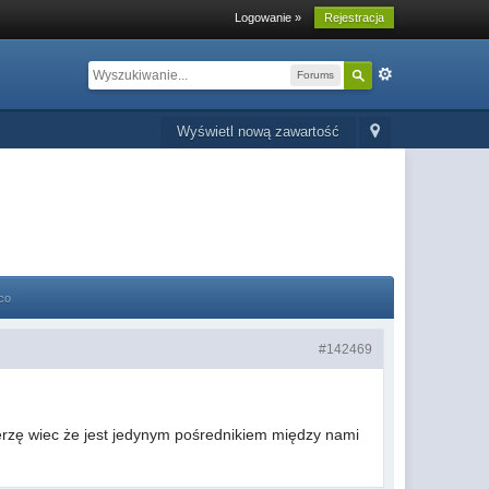
Logowanie »
Rejestracja
Forums
Wyświetl nową zawartość
co
#142469
ierzę wiec że jest jedynym pośrednikiem między nami