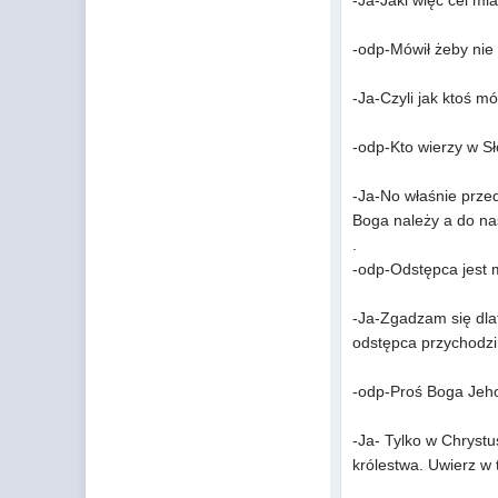
-Ja-Jaki więc cel mia
-odp-Mówił żeby nie 
-Ja-Czyli jak ktoś m
-odp-Kto wierzy w Sł
-Ja-No właśnie przed
Boga należy a do na
.
-odp-Odstępca jest 
-Ja-Zgadzam się dlat
odstępca przychodzi 
-odp-Proś Boga Jeho
-Ja- Tylko w Chrystu
królestwa. Uwierz w 