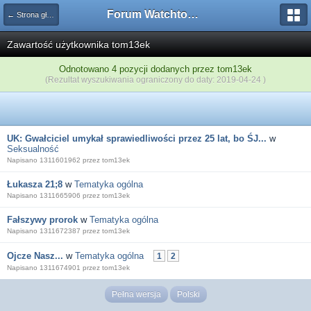
Forum Watchtower
← Strona główna
Zawartość użytkownika tom13ek
Odnotowano 4 pozycji dodanych przez tom13ek
(Rezultat wyszukiwania ograniczony do daty: 2019-04-24 )
UK: Gwałciciel umykał sprawiedliwości przez 25 lat, bo ŚJ...
w
Seksualność
Napisano 1311601962 przez tom13ek
Łukasza 21;8
w
Tematyka ogólna
Napisano 1311665906 przez tom13ek
Fałszywy prorok
w
Tematyka ogólna
Napisano 1311672387 przez tom13ek
Ojcze Nasz...
w
Tematyka ogólna
1
2
Napisano 1311674901 przez tom13ek
Pełna wersja
Polski