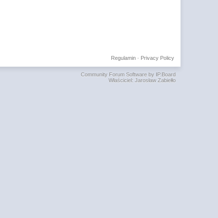
Regulamin
·
Privacy Policy
Community Forum Software by IP.Board
Właściciel: Jarosław Zabiełło