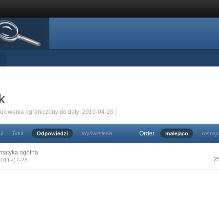
k
zukiwania ograniczony do daty: 2019-04-26 )
Order
ji
Tytuł
Odpowiedzi
Wyświetlenia
malejąco
rosnąc
matyka ogólna
2
2011-07-26