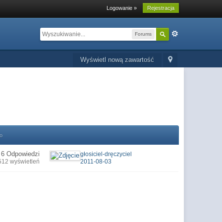
Logowanie »
Rejestracja
Forums
Wyświetl nową zawartość
o
6 Odpowiedzi
głosiciel-dręczyciel
512 wyświetleń
2011-08-03