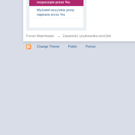
rozpoczęte przez %s
Wyświetl wszystkie posty
napisane przez %s
Forum Watchtower
→
Zawartość użytkownika tom13ek
Change Theme
Polski
Pomoc