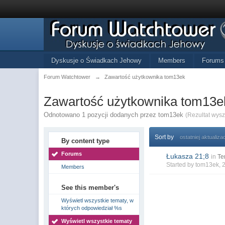
Dyskusje o Świadkach Jehowy
Members
Forums
Forum Watchtower
→
Zawartość użytkownika tom13ek
Zawartość użytkownika tom13e
Odnotowano 1 pozycji dodanych przez tom13ek
(Rezultat wys
Sort by
ostatniej aktualizac
By content type
Forums
Łukasza 21;8
in
Te
Started by
tom13ek
, 
Members
See this member's
Wyświetl wszystkie tematy, w
których odpowiedział %s
Wyświetl wszystkie tematy