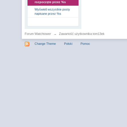
rozpoczęte przez %s
Wyświetl wszystkie posty
napisane przez %s
Forum Watchtower
→
Zawartość użytkownika tom13ek
Change Theme
Polski
Pomoc