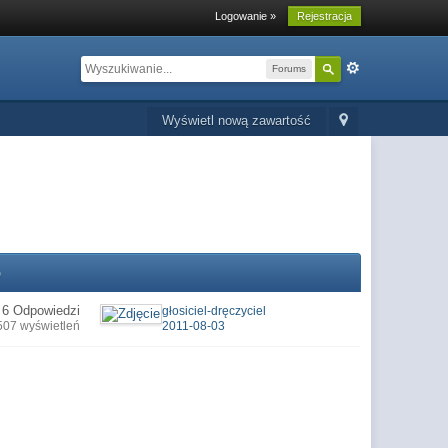
Logowanie »
Rejestracja
Forums
Wyświetl nową zawartość
o
6 Odpowiedzi
głosiciel-dręczyciel
507 wyświetleń
2011-08-03