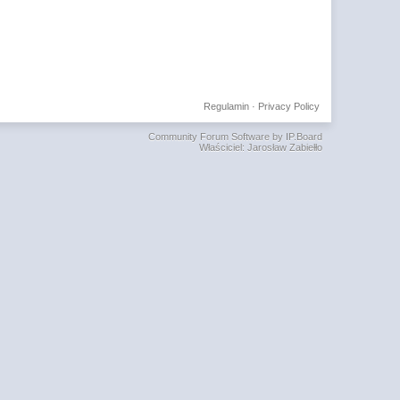
Regulamin
·
Privacy Policy
Community Forum Software by IP.Board
Właściciel: Jarosław Zabiełło