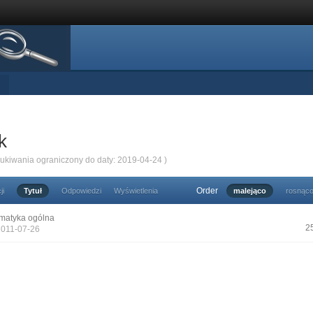
k
zukiwania ograniczony do daty: 2019-04-24 )
Order
ji
Tytuł
Odpowiedzi
Wyświetlenia
malejąco
rosnąc
matyka ogólna
2
2011-07-26