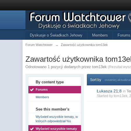
Dyskusje o Świadkach Jehowy
Members
Forums
Forum Watchtower
→
Zawartość użytkownika tom13ek
Zawartość użytkownika tom13e
Odnotowano 1 pozycji dodanych przez tom13ek
(Rezultat wys
Sort by
ostatniej aktualizac
By content type
Forums
Łukasza 21;8
in
Te
Started by
tom13ek
, 
Members
See this member's
Wyświetl wszystkie tematy, w
których odpowiedział %s
Wyświetl wszystkie tematy