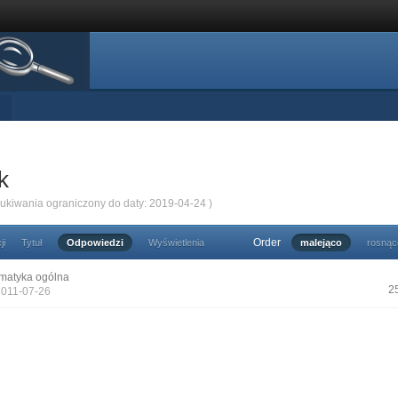
k
zukiwania ograniczony do daty: 2019-04-24 )
Order
ji
Tytuł
Odpowiedzi
Wyświetlenia
malejąco
rosnąc
matyka ogólna
2
2011-07-26