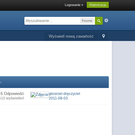
Logowanie »
Rejestracja
Forums
Wyświetl nową zawartość
o
6 Odpowiedzi
głosiciel-dręczyciel
510 wyświetleń
2011-08-03