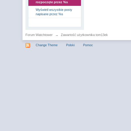
rozpoczęte przez %s
Wyświetl wszystkie posty
napisane przez %s
Forum Watchtower
→
Zawartość użytkownika tom13ek
Change Theme
Polski
Pomoc