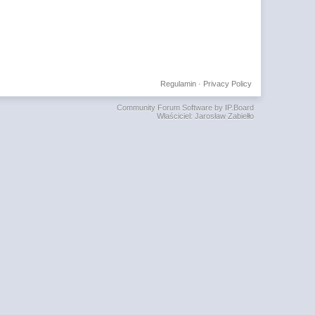
Regulamin
·
Privacy Policy
Community Forum Software by IP.Board
Właściciel: Jarosław Zabiełło