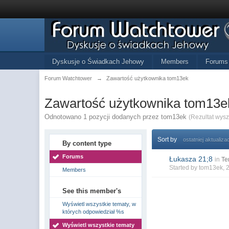
Dyskusje o Świadkach Jehowy
Members
Forums
Forum Watchtower
→
Zawartość użytkownika tom13ek
Zawartość użytkownika tom13e
Odnotowano 1 pozycji dodanych przez tom13ek
(Rezultat wys
Sort by
ostatniej aktualizac
By content type
Forums
Łukasza 21;8
in
Te
Started by
tom13ek
, 
Members
See this member's
Wyświetl wszystkie tematy, w
których odpowiedział %s
Wyświetl wszystkie tematy