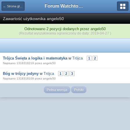
Forum Watchtower
← Strona główna
Zawartość użytkownika angelo50
Odnotowano 2 pozycji dodanych przez angelo50
(Rezultat wyszukiwania ograniczony do daty: 2019-04-27 )
Trójca Święta a logika i matematyka
w
Trójca
1
2
Napisano 1318318219 przez angelo50
Bóg w trójcy jedyny
w
Trójca
1
2
3
Napisano 1318318109 przez angelo50
Pełna wersja
Polski