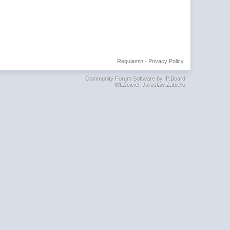
Regulamin
·
Privacy Policy
Community Forum Software by IP.Board
Właściciel: Jarosław Zabiełło