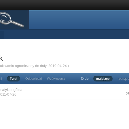
k
zukiwania ograniczony do daty: 2019-04-24 )
Order
ji
Tytuł
Odpowiedzi
Wyświetlenia
malejąco
rosnąc
matyka ogólna
2
2011-07-26