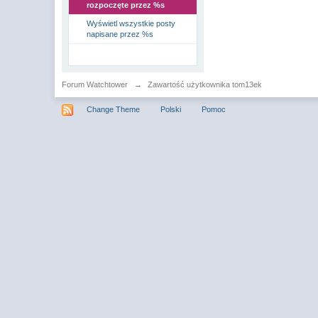
rozpoczęte przez %s
Wyświetl wszystkie posty
napisane przez %s
Forum Watchtower
→
Zawartość użytkownika tom13ek
Change Theme
Polski
Pomoc