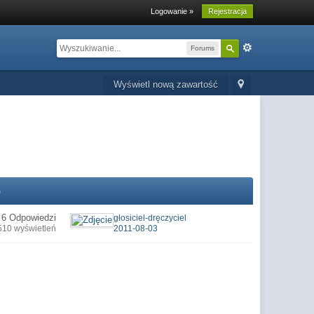
Logowanie »
Rejestracja
Forums
Wyświetl nową zawartość
o
6 Odpowiedzi
głosiciel-dręczyciel
510 wyświetleń
2011-08-03