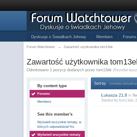
Dyskusje o Świadkach Jehowy
Members
Forums
Forum Watchtower
→
Zawartość użytkownika tom13ek
Zawartość użytkownika tom13e
Odnotowano 1 pozycji dodanych przez tom13ek
(Rezultat wys
Sort by
ostatniej aktualizac
By content type
Forums
Łukasza 21;8
in
Te
Started by
tom13ek
, 
Members
See this member's
Wyświetl wszystkie tematy, w
których odpowiedział %s
Wyświetl wszystkie tematy