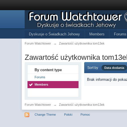
Dyskusje o Świadkach Jehowy
Members
Forums
Forum Watchtower
→
Zawartość użytkownika tom13ek
Zawartość użytkownika tom13e
Sort by
Data dodania
By content type
Forums
Brak informacji do poka
Members
Forum Watchtower
→
Zawartość użytkownika tom13ek
Change Theme
Polski
Pomoc