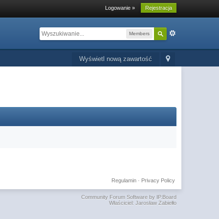
Logowanie »
Rejestracja
Members
Wyświetl nową zawartość
Regulamin
·
Privacy Policy
Community Forum Software by IP.Board
Właściciel: Jarosław Zabiełło