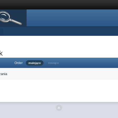
k
Order
malejąco
rosnąco
zania