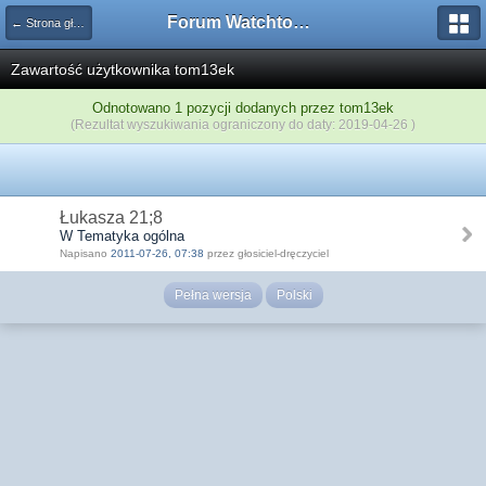
Forum Watchtower
← Strona główna
Zawartość użytkownika tom13ek
Odnotowano 1 pozycji dodanych przez tom13ek
(Rezultat wyszukiwania ograniczony do daty: 2019-04-26 )
Łukasza 21;8
W Tematyka ogólna
Napisano
2011-07-26, 07:38
przez głosiciel-dręczyciel
Pełna wersja
Polski