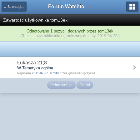
Forum Watchtower
← Strona główna
Zawartość użytkownika tom13ek
Odnotowano 1 pozycji dodanych przez tom13ek
(Rezultat wyszukiwania ograniczony do daty: 2019-04-28 )
Łukasza 21;8
W Tematyka ogólna
Napisano
2011-07-26, 07:38
przez głosiciel-dręczyciel
Pełna wersja
Polski