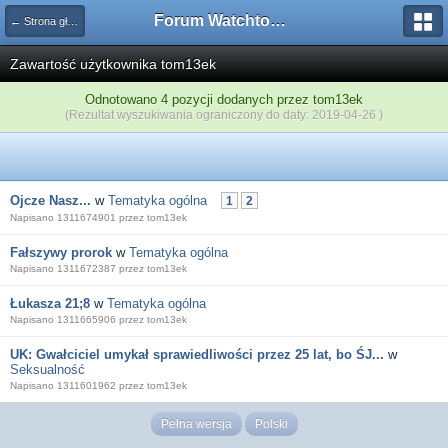
Forum Watchtower
← Strona główna
Zawartość użytkownika tom13ek
Odnotowano 4 pozycji dodanych przez tom13ek
(Rezultat wyszukiwania ograniczony do daty: 2019-04-26 )
Ojcze Nasz...
w
Tematyka ogólna
1
2
Napisano 1311674901 przez tom13ek
Fałszywy prorok
w
Tematyka ogólna
Napisano 1311672387 przez tom13ek
Łukasza 21;8
w
Tematyka ogólna
Napisano 1311665906 przez tom13ek
UK: Gwałciciel umykał sprawiedliwości przez 25 lat, bo ŚJ...
w
Seksualność
Napisano 1311601962 przez tom13ek
Pełna wersja
Polski