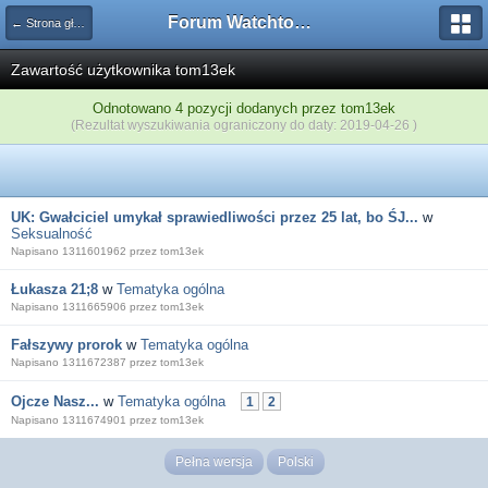
Forum Watchtower
← Strona główna
Zawartość użytkownika tom13ek
Odnotowano 4 pozycji dodanych przez tom13ek
(Rezultat wyszukiwania ograniczony do daty: 2019-04-26 )
UK: Gwałciciel umykał sprawiedliwości przez 25 lat, bo ŚJ...
w
Seksualność
Napisano 1311601962 przez tom13ek
Łukasza 21;8
w
Tematyka ogólna
Napisano 1311665906 przez tom13ek
Fałszywy prorok
w
Tematyka ogólna
Napisano 1311672387 przez tom13ek
Ojcze Nasz...
w
Tematyka ogólna
1
2
Napisano 1311674901 przez tom13ek
Pełna wersja
Polski