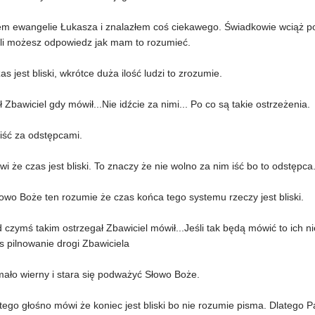
ałem ewangelie Łukasza i znalazłem coś ciekawego. Świadkowie wciąż po
eśli możesz odpowiedz jak mam to rozumieć.
 jest bliski, wkrótce duża ilość ludzi to zrozumie.
ł Zbawiciel gdy mówił...Nie idźcie za nimi... Po co są takie ostrzeżenia.
iść za odstępcami.
ówi że czas jest bliski. To znaczy że nie wolno za nim iść bo to odstępc
owo Boże ten rozumie że czas końca tego systemu rzeczy jest bliski.
 czymś takim ostrzegał Zbawiciel mówił...Jeśli tak będą mówić to ich nie
s pilnowanie drogi Zbawiciela
mało wierny i stara się podważyć Słowo Boże.
ego głośno mówi że koniec jest bliski bo nie rozumie pisma. Dlatego P