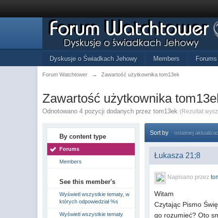
Dyskusje o Świadkach Jehowy
Members
Forums
Forum Watchtower
→
Zawartość użytkownika tom13ek
Zawartość użytkownika tom13e
Odnotowano 4 pozycji dodanych przez tom13ek
(Rezultat wys
Sort by
ostatniej aktualizac
By content type
Forums
Łukasza 21;8
Members
Napisano przez
to
See this member's
Witam
Wyświetl wszystkie tematy, w
których odpowiedział %s
Czytając Pismo Świę
Wyświetl wszystkie tematy
go rozumieć? Oto s