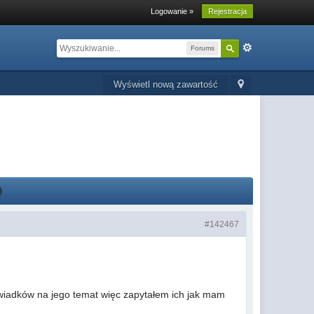
Logowanie »
Rejestracja
Forums
Wyświetl nową zawartość
#142467
świadków na jego temat więc zapytałem ich jak mam