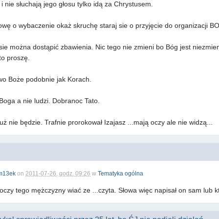
i nie słuchają jego głosu tylko idą za Chrystusem.
wę o wybaczenie okaż skruchę staraj sie o przyjęcie do organizacji B
sie można dostąpić zbawienia. Nic tego nie zmieni bo Bóg jest niezmie
to proszę.
wo Boże podobnie jak Korach.
Boga a nie ludzi. Dobranoc Tato.
ż nie będzie. Trafnie prorokował Izajasz ...mają oczy ale nie widzą...
m13ek
on
2011-07-26, godz. 09:26
w
Tematyka ogólna
oczy tego mężczyzny wiać ze ...czyta. Słowa więc napisał on sam lub k