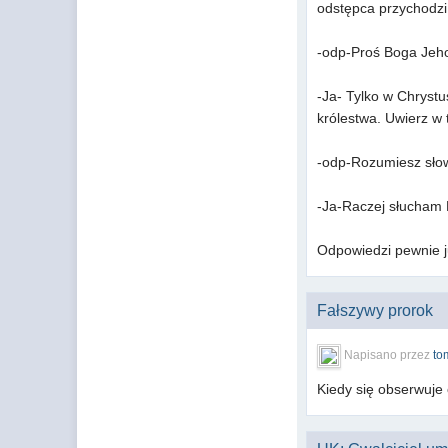
odstępca przychodzi 
-odp-Proś Boga Jeho
-Ja- Tylko w Chrystu
królestwa. Uwierz w 
-odp-Rozumiesz sło
-Ja-Raczej słucham 
Odpowiedzi pewnie ju
Fałszywy prorok
Napisano przez
to
Kiedy się obserwuje 