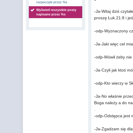
rozpoczęte przez %s
Wyświetl wszystkie posty
-Ja-Witaj dziś czyt
napisane przez %s
proszę Łuk.21:8 i j
-odp-Wyznaczony czas
-Ja-Jaki więc cel mia
-odp-Mówił żeby nie 
-Ja-Czyli jak ktoś m
-odp-Kto wierzy w Sł
-Ja-No właśnie przed
Boga należy a do na
.
-odp-Odstępca jest 
-Ja-Zgadzam się dlat