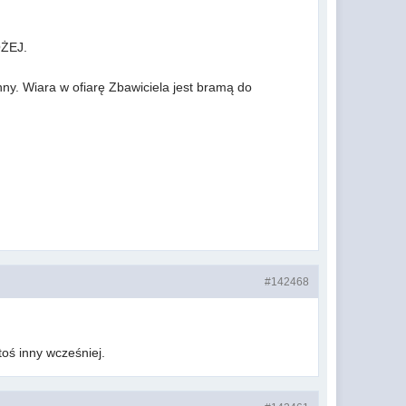
OŻEJ.
nny. Wiara w ofiarę Zbawiciela jest bramą do
#142468
toś inny wcześniej.