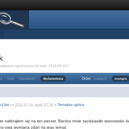
k
zukiwania ograniczony do daty: 2019-04-24 )
Order
ji
Tytuł
Odpowiedzi
Wyświetlenia
malejąco
rosnąco
m13ek
on
2011-07-26, godz. 07:38
w
Tematyka ogólna
te natknąłem się na ten werset. Bardzo mnie zaciekawiło stanowisko 
ms-owa wymiana zdań na jego temat: