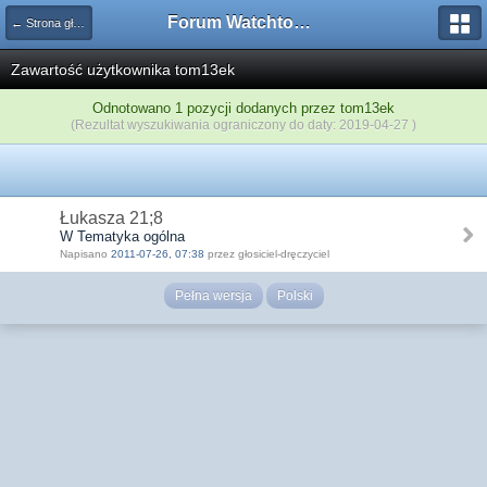
Forum Watchtower
← Strona główna
Zawartość użytkownika tom13ek
Odnotowano 1 pozycji dodanych przez tom13ek
(Rezultat wyszukiwania ograniczony do daty: 2019-04-27 )
Łukasza 21;8
W Tematyka ogólna
Napisano
2011-07-26, 07:38
przez głosiciel-dręczyciel
Pełna wersja
Polski