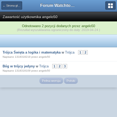
Forum Watchtower
← Strona główna
Zawartość użytkownika angelo50
Odnotowano 2 pozycji dodanych przez angelo50
(Rezultat wyszukiwania ograniczony do daty: 2019-04-24 )
Trójca Święta a logika i matematyka
w
Trójca
1
2
Napisano 1318318219 przez angelo50
Bóg w trójcy jedyny
w
Trójca
1
2
3
Napisano 1318318109 przez angelo50
Pełna wersja
Polski